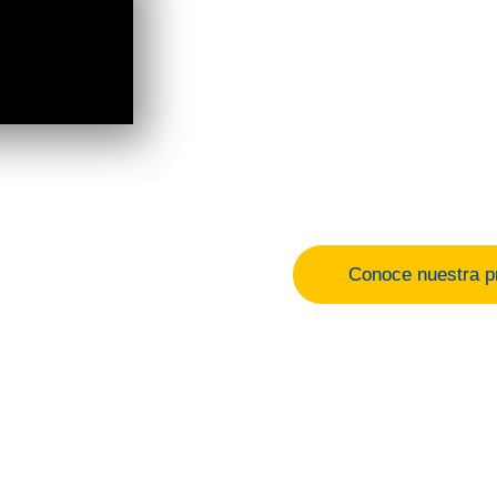
construimos
La Salle es una institución ed
historia cuya misión se centra 
Tiene presencia en más de 77 p
centros educativos y 60 univer
Conoce nuestra p