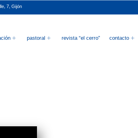
e, 7, Gijón
ación
pastoral
revista “el cerro”
contacto
Formamos p