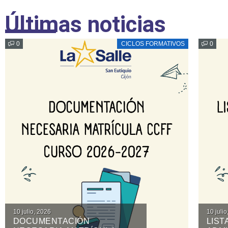
Últimas noticias
0
CICLOS FORMATIVOS
0
Posted
Posted
10 julio, 2026
10 juli
DOCUMENTACIÓN
LIST
on
on