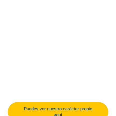
Misión, visión y valores
El Carácter Propio de las Obras Educativas La
Salle es un documento que plasma las señas de su
identidad. Expresa sus deseos de transformar la
sociedad por medio de la educación y recoge los
principios que dan sentido a nuestra misión
educativa.
Puedes ver nuestro carácter propio
aquí