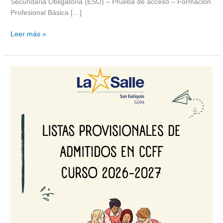
Secundaria Obligatoria (ESO) – Prueba de acceso – Formación
Profesional Básica […]
Leer más »
Listado
provisional
de
admitidos
en
CCFF
curso
2026-
2027